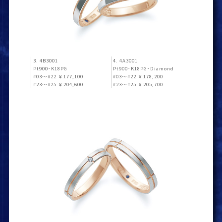
3. 4B3001
4. 4A3001
Pt900･K18PG
Pt900･K18PG･Diamond
#03～#22 ￥177,100
#03～#22 ￥178,200
#23～#25 ￥204,600
#23～#25 ￥205,700