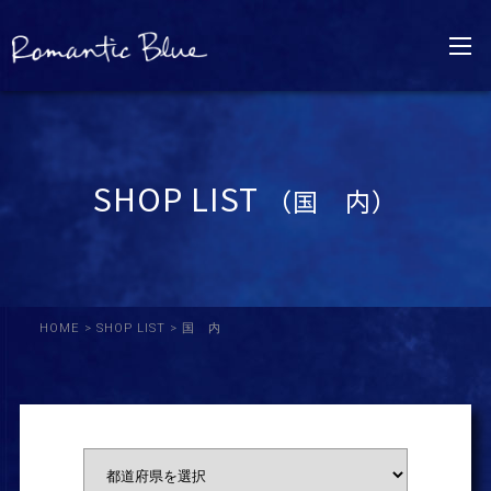
SHOP LIST
（国 内）
HOME
>
SHOP LIST
> 国 内